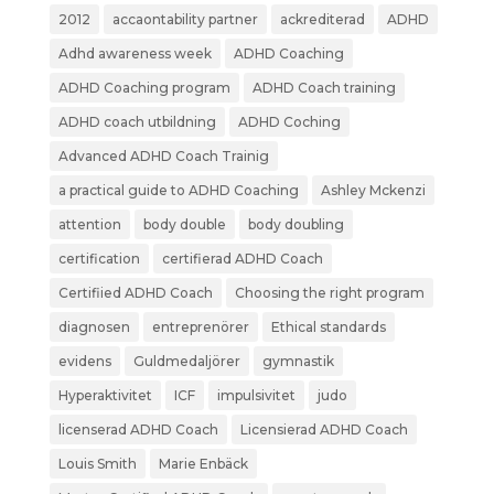
2012
accaontability partner
ackrediterad
ADHD
Adhd awareness week
ADHD Coaching
ADHD Coaching program
ADHD Coach training
ADHD coach utbildning
ADHD Coching
Advanced ADHD Coach Trainig
a practical guide to ADHD Coaching
Ashley Mckenzi
attention
body double
body doubling
certification
certifierad ADHD Coach
Certifiied ADHD Coach
Choosing the right program
diagnosen
entreprenörer
Ethical standards
evidens
Guldmedaljörer
gymnastik
Hyperaktivitet
ICF
impulsivitet
judo
licenserad ADHD Coach
Licensierad ADHD Coach
Louis Smith
Marie Enbäck