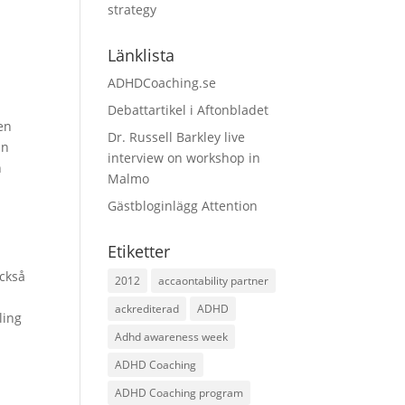
strategy
Länklista
ADHDCoaching.se
Debattartikel i Aftonbladet
en
Dr. Russell Barkley live
in
interview on workshop in
n
Malmo
Gästbloginlägg Attention
Etiketter
också
2012
accaontability partner
ackrediterad
ADHD
ling
Adhd awareness week
ADHD Coaching
ADHD Coaching program