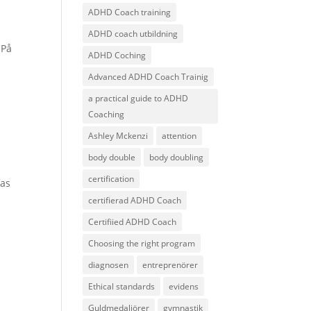
ADHD Coach training
ADHD coach utbildning
.På
ADHD Coching
Advanced ADHD Coach Trainig
a practical guide to ADHD
Coaching
Ashley Mckenzi
attention
body double
body doubling
certification
tas
certifierad ADHD Coach
Certifiied ADHD Coach
Choosing the right program
diagnosen
entreprenörer
Ethical standards
evidens
Guldmedaljörer
gymnastik