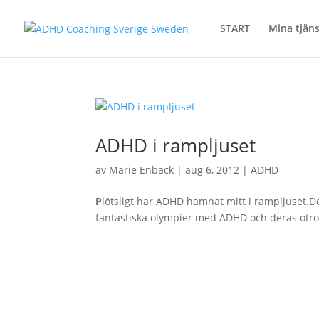
START
Mina tjäns
ADHD i rampljuset
av
Marie Enbäck
|
aug 6, 2012
|
ADHD
P
lötsligt har ADHD hamnat mitt i rampljuset.D
fantastiska olympier med ADHD och deras otrol