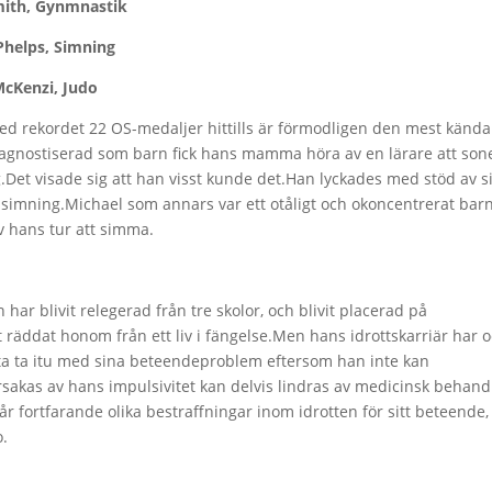
mnastik
imning
 Judo
 rekordet 22 OS-medaljer hittills är förmodligen den mest kända
agnostiserad som barn fick hans mamma höra av en lärare att son
g.Det visade sig att han visst kunde det.Han lyckades med stöd av s
l simning.Michael som annars var ett otåligt och okoncentrerat bar
ev hans tur att simma.
ar blivit relegerad från tre skolor, och blivit placerad på
räddat honom från ett liv i fängelse.Men hans idrottskarriär har 
 ta ta itu med sina beteendeproblem eftersom han inte kan
kas av hans impulsivitet kan delvis lindras av medicinsk behand
r fortfarande olika bestraffningar inom idrotten för sitt beteende,
o.