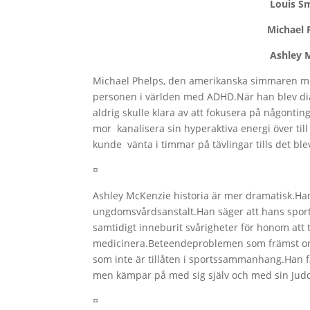
Louis Smith, Gyn
Michael Phelps, S
Ashley McKenzi,
Michael Phelps, den amerikanska simmaren med
personen i världen med ADHD.När han blev di
aldrig skulle klara av att fokusera på någontin
mor kanalisera sin hyperaktiva energi över til
kunde vänta i timmar på tävlingar tills det bl
¤
Ashley McKenzie historia är mer dramatisk.Han h
ungdomsvårdsanstalt.Han säger att hans sport 
samtidigt inneburit svårigheter för honom att
medicinera.Beteendeproblemen som främst orsa
som inte är tillåten i sportssammanhang.Han få
men kämpar på med sig själv och med sin Jud
¤