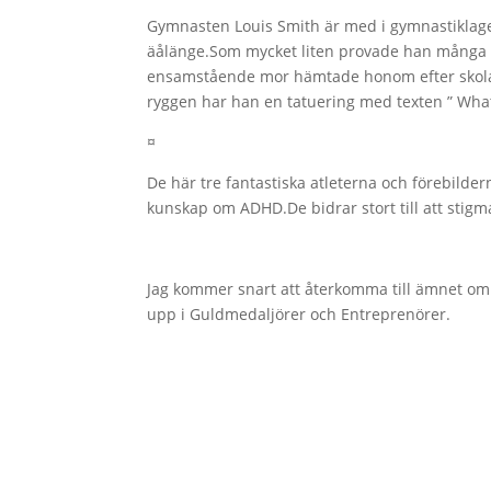
Gymnasten Louis Smith är med i gymnastiklaget
äålänge.Som mycket liten provade han många s
ensamstående mor hämtade honom efter skolan o
ryggen har han en tatuering med texten ” What 
¤
De här tre fantastiska atleterna och förebilder
kunskap om ADHD.De bidrar stort till att stigm
Jag kommer snart att återkomma till ämnet om
upp i Guldmedaljörer och Entreprenörer.