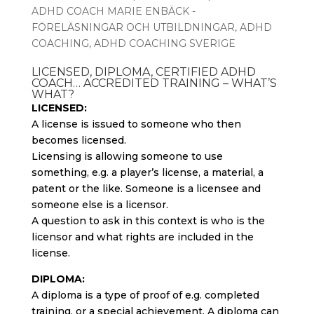
ADHD COACH MARIE ENBÄCK -
FÖRELÄSNINGAR OCH UTBILDNINGAR
,
ADHD
COACHING
,
ADHD COACHING SVERIGE
LICENSED, DIPLOMA, CERTIFIED ADHD
COACH… ACCREDITED TRAINING – WHAT’S
WHAT?
LICENSED:
A license is issued to someone who then
becomes licensed.
Licensing is allowing someone to use
something, e.g. a player’s license, a material, a
patent or the like. Someone is a licensee and
someone else is a licensor.
A question to ask in this context is who is the
licensor and what rights are included in the
license.
DIPLOMA:
A diploma is a type of proof of e.g. completed
training, or a special achievement. A diploma can