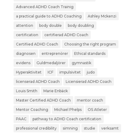
Advanced ADHD Coach Trainig
a practical guide to ADHD Coaching
Ashley Mckenzi
attention
body double
body doubling
certification
certifierad ADHD Coach
Certifiied ADHD Coach
Choosing the right program
diagnosen
entreprenörer
Ethical standards
evidens
Guldmedaljörer
gymnastik
Hyperaktivitet
ICF
impulsivitet
judo
licenserad ADHD Coach
Licensierad ADHD Coach
Louis Smith
Marie Enbäck
Master Certified ADHD Coach
mentor coach
Mentor Coaching
Michael Phelps
OS Atleter
PAAC
pathway to ADHD Coach certification
professional credibility
simning
studie
verksamt