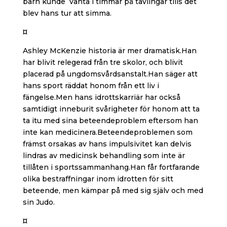
barn kunde vänta i timmar på tävlingar tills det
blev hans tur att simma.
¤
Ashley McKenzie historia är mer dramatisk.Han
har blivit relegerad från tre skolor, och blivit
placerad på ungdomsvårdsanstalt.Han säger att
hans sport räddat honom från ett liv i
fängelse.Men hans idrottskarriär har också
samtidigt inneburit svårigheter för honom att ta
ta itu med sina beteendeproblem eftersom han
inte kan medicinera.Beteendeproblemen som
främst orsakas av hans impulsivitet kan delvis
lindras av medicinsk behandling som inte är
tillåten i sportssammanhang.Han får fortfarande
olika bestraffningar inom idrotten för sitt
beteende, men kämpar på med sig själv och med
sin Judo.
¤