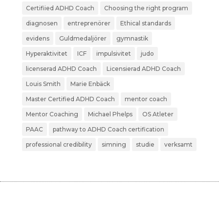
Certifiied ADHD Coach
Choosing the right program
diagnosen
entreprenörer
Ethical standards
evidens
Guldmedaljörer
gymnastik
Hyperaktivitet
ICF
impulsivitet
judo
licenserad ADHD Coach
Licensierad ADHD Coach
Louis Smith
Marie Enbäck
Master Certified ADHD Coach
mentor coach
Mentor Coaching
Michael Phelps
OS Atleter
PAAC
pathway to ADHD Coach certification
professional credibility
simning
studie
verksamt