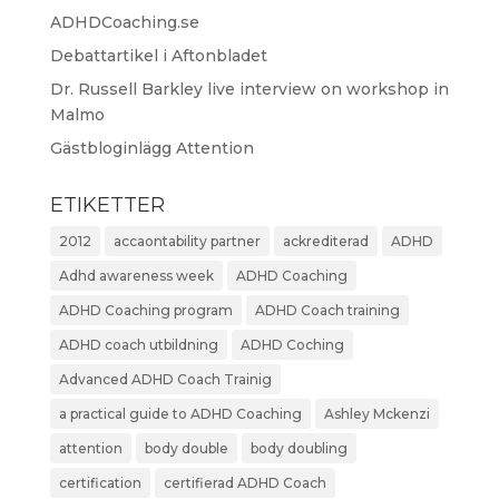
ADHDCoaching.se
Debattartikel i Aftonbladet
Dr. Russell Barkley live interview on workshop in
Malmo
Gästbloginlägg Attention
ETIKETTER
2012
accaontability partner
ackrediterad
ADHD
Adhd awareness week
ADHD Coaching
ADHD Coaching program
ADHD Coach training
ADHD coach utbildning
ADHD Coching
Advanced ADHD Coach Trainig
a practical guide to ADHD Coaching
Ashley Mckenzi
attention
body double
body doubling
certification
certifierad ADHD Coach