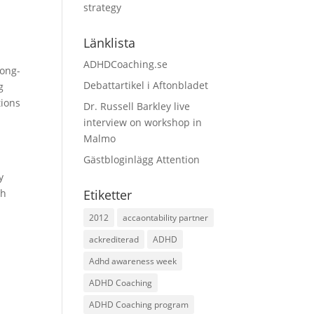
strategy
Länklista
ADHDCoaching.se
long-
Debattartikel i Aftonbladet
g
tions
Dr. Russell Barkley live
interview on workshop in
Malmo
Gästbloginlägg Attention
y
th
Etiketter
2012
accaontability partner
ackrediterad
ADHD
Adhd awareness week
ADHD Coaching
ADHD Coaching program