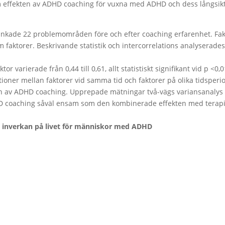
om effekten av ADHD coaching för vuxna med ADHD och dess långsik
rankade 22 problemområden före och efter coaching erfarenhet. Fak
faktorer. Beskrivande statistik och intercorrelations analyserade
aktor varierade från 0,44 till 0,61, allt statistiskt signifikant vid p <0,0
ioner mellan faktorer vid samma tid och faktorer på olika tidsperi
ten av ADHD coaching. Upprepade mätningar två-vägs variansanalys
D coaching såväl ensam som den kombinerade effekten med terap
iv inverkan på livet för människor med ADHD