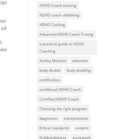
tiga
ADHD Coach training
ADHD coach utbildning
tor
ADHD Coching
s på
Advanced ADHD Coach Trainig
1.
a practical guide to ADHD
oder
Coaching
Ashley Mckenzi
attention
i
body double
body doubling
certification
certifierad ADHD Coach
Certifiied ADHD Coach
Choosing the right program
diagnosen
entreprenörer
Ethical standards
evidens
Guldmedaljörer
gymnastik