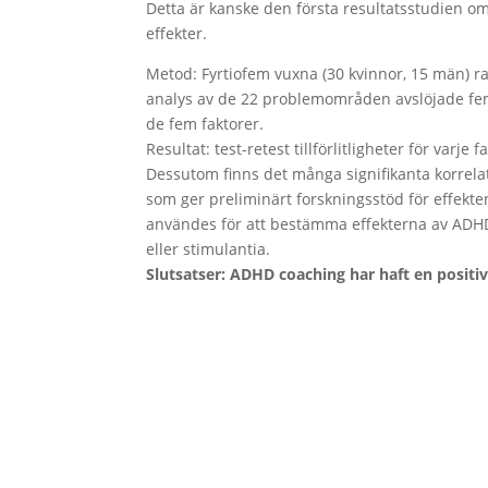
Detta är kanske den första resultatsstudien 
effekter.
Metod: Fyrtiofem vuxna (30 kvinnor, 15 män) 
analys av de 22 problemområden avslöjade fem 
de fem faktorer.
Resultat: test-retest tillförlitligheter för varje f
Dessutom finns det många signifikanta korrelat
som ger preliminärt forskningsstöd för effek
användes för att bestämma effekterna av ADH
eller stimulantia.
Slutsatser: ADHD coaching har haft en posit