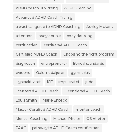
ADHD coach utbildning
ADHD Coching
Advanced ADHD Coach Trainig
a practical guide to ADHD Coaching
Ashley Mckenzi
attention
body double
body doubling
certification
certifierad ADHD Coach
Certifiied ADHD Coach
Choosing the right program
diagnosen
entreprenörer
Ethical standards
evidens
Guldmedaljörer
gymnastik
Hyperaktivitet
ICF
impulsivitet
judo
licenserad ADHD Coach
Licensierad ADHD Coach
Louis Smith
Marie Enbäck
Master Certified ADHD Coach
mentor coach
Mentor Coaching
Michael Phelps
OS Atleter
PAAC
pathway to ADHD Coach certification