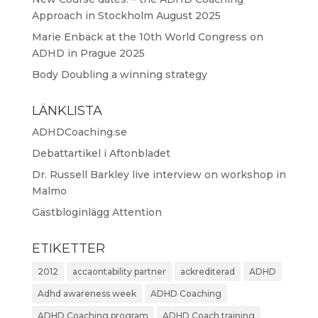
Approach in Stockholm August 2025
Marie Enbäck at the 10th World Congress on
ADHD in Prague 2025
Body Doubling a winning strategy
LÄNKLISTA
ADHDCoaching.se
Debattartikel i Aftonbladet
Dr. Russell Barkley live interview on workshop in
Malmo
Gästbloginlägg Attention
ETIKETTER
2012
accaontability partner
ackrediterad
ADHD
Adhd awareness week
ADHD Coaching
ADHD Coaching program
ADHD Coach training