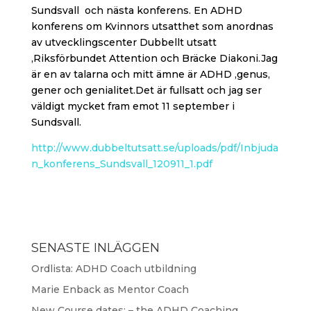
Sundsvall och nästa konferens. En ADHD
konferens om Kvinnors utsatthet som anordnas
av utvecklingscenter Dubbellt utsatt
,Riksförbundet Attention och Bräcke Diakoni.Jag
är en av talarna och mitt ämne är ADHD ,genus,
gener och genialitet.Det är fullsatt och jag ser
väldigt mycket fram emot 11 september i
Sundsvall.
http://www.dubbeltutsatt.se/uploads/pdf/Inbjuda
n_konferens_Sundsvall_120911_1.pdf
SENASTE INLÄGGEN
Ordlista: ADHD Coach utbildning
Marie Enback as Mentor Coach
New Course dates: – the ADHD Coaching